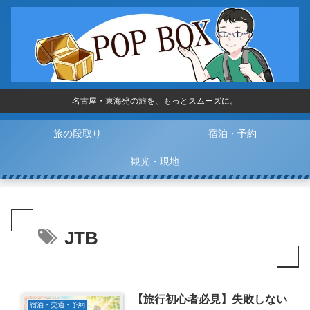
名古屋・東海発の旅を、もっとスムーズに。
旅の段取り
宿泊・予約
観光・現地
JTB
【旅行初心者必見】失敗しない
宿泊・交通・予約