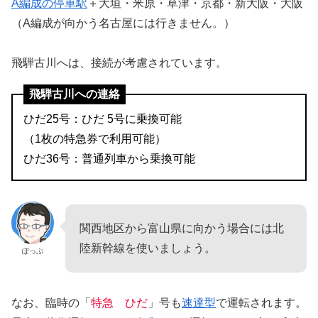
A編成の停車駅
＋大垣・米原・草津・京都・新大阪・大阪
（A編成が向かう名古屋には行きません。）
飛騨古川へは、接続が考慮されています。
飛騨古川への連絡
ひだ25号：ひだ 5号に乗換可能
（1枚の特急券で利用可能）
ひだ36号：普通列車から乗換可能
関西地区から富山県に向かう場合には北
陸新幹線を使いましょう。
ぽっぷ
なお、臨時の「
特急 ひだ
」号も
速達型
で運転されます。