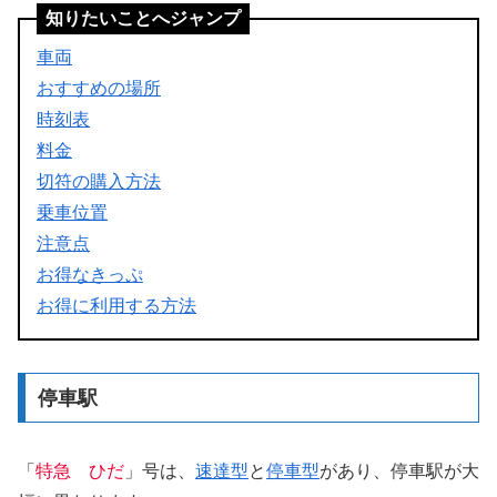
知りたいことへジャンプ
車両
おすすめの場所
時刻表
料金
切符の購入方法
乗車位置
注意点
お得なきっぷ
お得に利用する方法
停車駅
「
特急 ひだ
」号は、
速達型
と
停車型
があり、停車駅が大