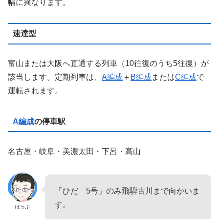
幅に異なります。
速達型
富山または大阪へ直通する列車（10往復のうち5往復）が
該当します。定期列車は、
A編成
＋
B編成
または
C編成
で
運転されます。
A編成
の停車駅
名古屋・岐阜・美濃太田・下呂・高山
「ひだ 5号」のみ飛騨古川まで向かいま
す。
ぽっぷ