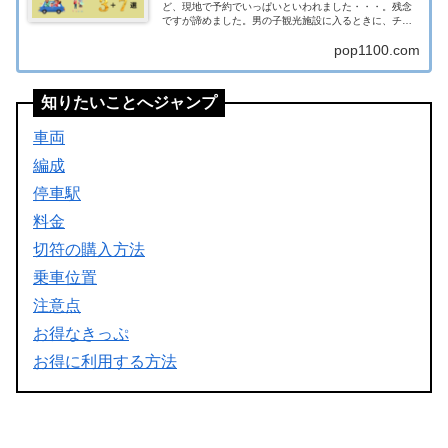
ど、現地で予約でいっぱいといわれました・・・。残念
ですが諦めました。男の子観光施設に入るときに、チケ
ットを購入するのに長蛇の列。並ばなくていい方法ない
pop1100.com
の？？ぽっぷあらかじめネットで予約してしま...
知りたいことへジャンプ
車両
編成
停車駅
料金
切符の購入方法
乗車位置
注意点
お得なきっぷ
お得に利用する方法