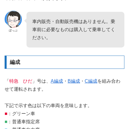
車内販売・自動販売機はありません。乗
車前に必要なものは購入して乗車してく
ぽっぷ
ださい。
編成
「
特急 ひだ
」号は、
A編成
・
B編成
・
C編成
を組み合わ
せて運転されます。
下記で示す色は以下の車両を意味します。
■
：グリーン車
■
：普通車指定席