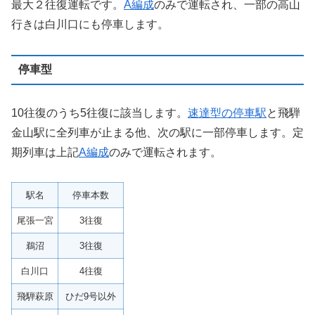
最大２往復運転です。
A編成
のみで運転され、一部の高山
行きは白川口にも停車します。
停車型
10往復のうち5往復に該当します。
速達型の停車駅
と飛騨
金山駅に全列車が止まる他、次の駅に一部停車します。定
期列車は上記
A編成
のみで運転されます。
駅名
停車本数
尾張一宮
3往復
鵜沼
3往復
白川口
4往復
飛騨萩原
ひだ9号以外